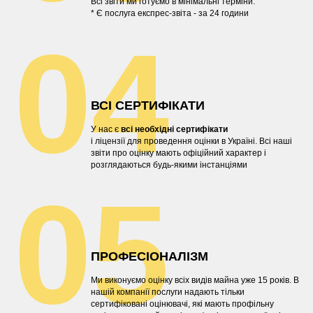
Всі звіти ми готуємо в мінімальні терміни.
* Є послуга експрес-звіта - за 24 години
04
ВСІ СЕРТИФІКАТИ
У нас є
всі необхідні сертифікати
і ліцензії для проведення оцінки в Україні. Всі наші
звіти про оцінку мають офіційний характер і
розглядаються будь-якими інстанціями
05
ПРОФЕСІОНАЛІЗМ
Ми виконуємо оцінку всіх видів майна уже 15 років. В
нашій компанії послуги надають тільки
сертифіковані оцінювачі, які мають профільну